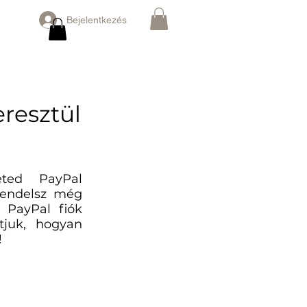
Bejelentkezés
eresztül
eted PayPal
 rendelsz még
r PayPal fiók
juk, hogyan
!