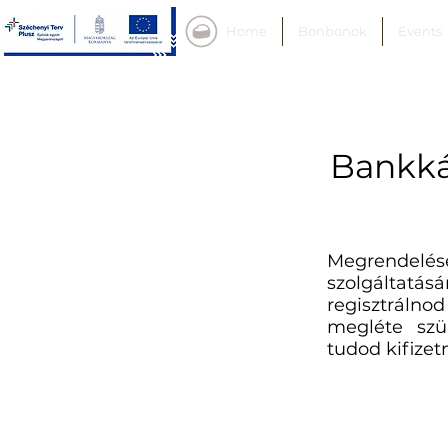
Home
Bonbonok
Events
Bankkár
Megrendelé
szolgáltatás
regisztrálno
megléte szü
tudod kifizet