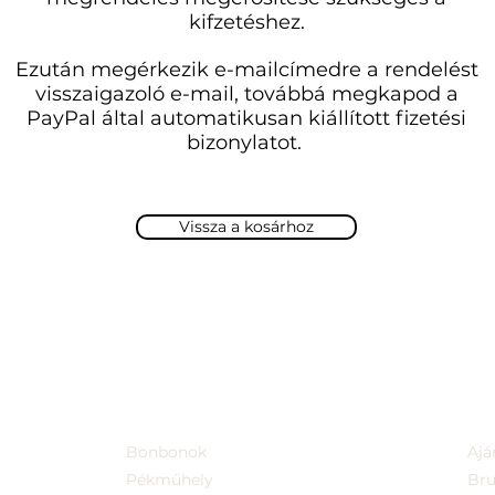
kifzetéshez.
Ezután megérkezik e-mailcímedre a rendelést
visszaigazoló e-mail, továbbá megkapod a
PayPal által automatikusan kiállított fizetési
bizonylatot.
Vissza a kosárhoz
Bonbonok
Ajá
Pékműhely
Br