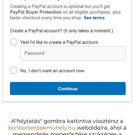
A"folytatás" gombra kattintva vissztérsz a
bonbonierpekmuhely.hu
weboldalra, ahol a
megrendelés megerősítése szükséges a