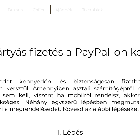
Brunch
Coffee
Ajándék
Továbbiak
tyás fizetés a PayPal-on k
sedet könnyedén, és biztonságosan fizeth
án kersztül. Amennyiben asztali számítógépről
d sem kell, viszont ha mobilról rendelsz, akko
kséges. Néhány egyszerű lépésben megmutat
ni a megrendelésedet. Kövesd az alábbi lépéseket
1. Lépés