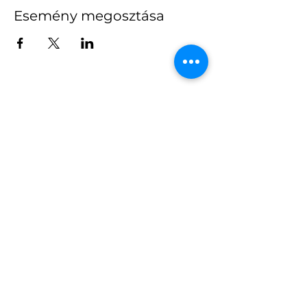
Esemény megosztása
Házhozszállítás
Általános szerződési feltételek
Online fizetés bankkártyával
Gourmet
Webshop
Bonbonok
Pékműhely
Ajándék
Brunch