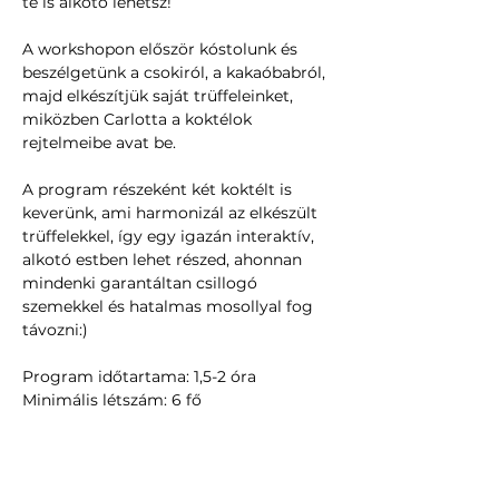
te is alkotó lehetsz!
A workshopon először kóstolunk és 
beszélgetünk a csokiról, a kakaóbabról, 
majd elkészítjük saját trüffeleinket, 
miközben Carlotta a koktélok 
rejtelmeibe avat be.
A program részeként két koktélt is 
keverünk, ami harmonizál az elkészült 
trüffelekkel, így egy igazán interaktív, 
alkotó estben lehet részed, ahonnan 
mindenki garantáltan csillogó 
szemekkel és hatalmas mosollyal fog 
távozni:)
Program időtartama: 1,5-2 óra
Minimális létszám: 6 fő