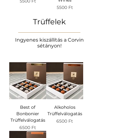
Wines
Ár
5500 Ft
Ár
5500 Ft
Trüffelek
Ingyenes kiszállítás a Corvin
sétányon!
Best of
Alkoholos
Bonbonier
Trüffelválogatás
Trüffelválogatás
Ár
6500 Ft
Ár
6500 Ft