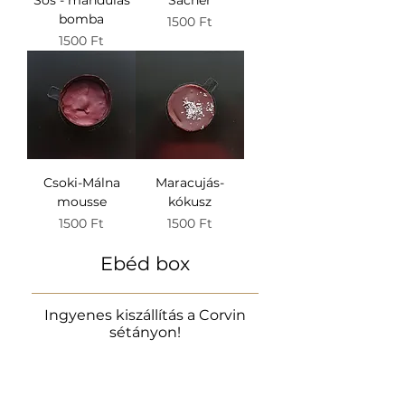
Sós - mandulás
Sacher
bomba
Ár
1500 Ft
Ár
1500 Ft
Csoki-Málna
Maracujás-
mousse
kókusz
Ár
Ár
1500 Ft
1500 Ft
Ebéd box
Ingyenes kiszállítás a Corvin
sétányon!