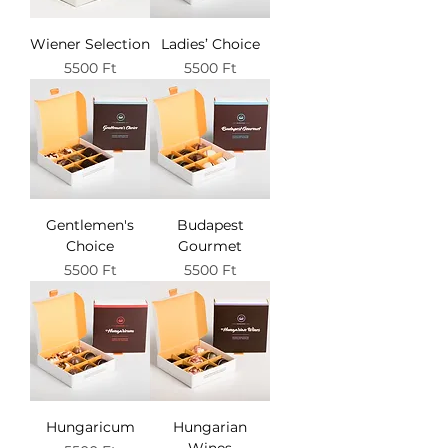
Wiener Selection
Ladies’ Choice
Ár
Ár
5500 Ft
5500 Ft
Gentlemen's
Budapest
Choice
Gourmet
Ár
Ár
5500 Ft
5500 Ft
Hungaricum
Hungarian