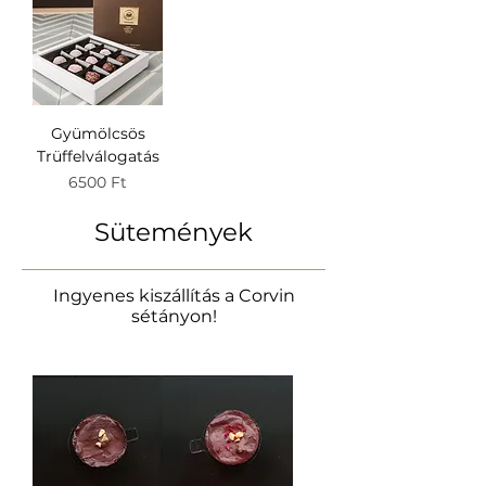
Gyümölcsös
Trüffelválogatás
Ár
6500 Ft
Sütemények
Ingyenes kiszállítás a Corvin
sétányon!