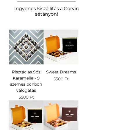
Ingyenes kiszállítás a Corvin
sétányon!
Pisztáciás Sós
Sweet Dreams
Karamella - 9
Ár
5500 Ft
szemes bonbon
válogatás
Ár
5500 Ft