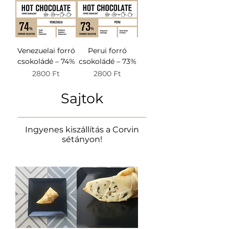
Venezuelai forró
Perui forró
csokoládé – 74%
csokoládé – 73%
Ár
Ár
2800 Ft
2800 Ft
Sajtok
Ingyenes kiszállítás a Corvin
sétányon!