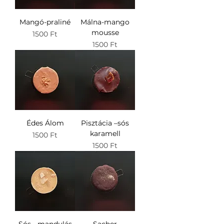
Mangó-praliné
Málna-mango
mousse
Ár
1500 Ft
Ár
1500 Ft
Édes Álom
Pisztácia –sós
karamell
Ár
1500 Ft
Ár
1500 Ft