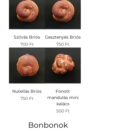
Szilvás Briós
Gesztenyés Briós
Ár
Ár
700 Ft
750 Ft
Nutellás Briós
Fonott
mandulás mini
Ár
750 Ft
kalács
Ár
500 Ft
Bonbonok