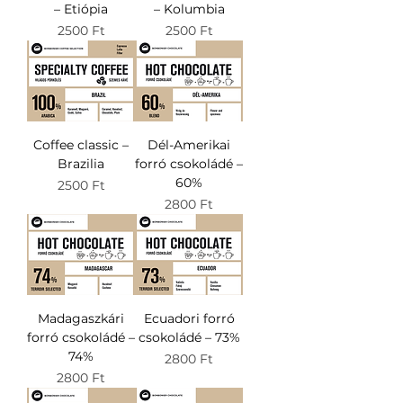
– Etiópia
– Kolumbia
Ár
Ár
2500 Ft
2500 Ft
Coffee classic –
Dél-Amerikai
Brazilia
forró csokoládé –
60%
Ár
2500 Ft
Ár
2800 Ft
Madagaszkári
Ecuadori forró
forró csokoládé –
csokoládé – 73%
74%
Ár
2800 Ft
Ár
2800 Ft