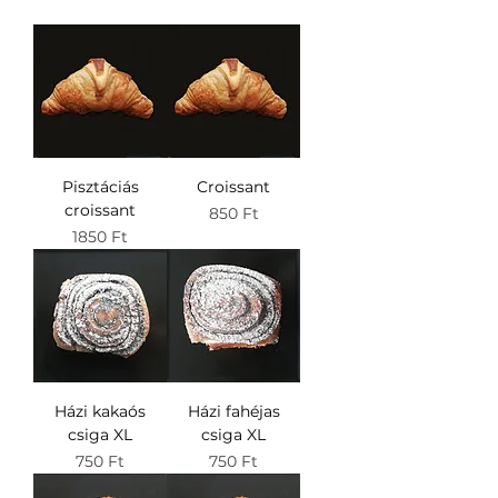
Pisztáciás
Croissant
croissant
Ár
850 Ft
Ár
1850 Ft
Házi kakaós
Házi fahéjas
csiga XL
csiga XL
Ár
Ár
750 Ft
750 Ft