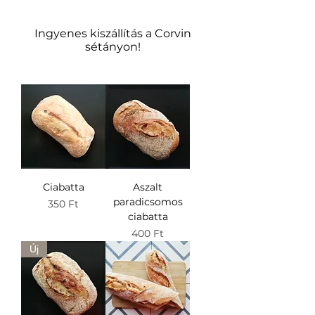
Ingyenes kiszállítás a Corvin
sétányon!
Ciabatta
Aszalt
paradicsomos
Ár
350 Ft
ciabatta
Ár
400 Ft
Új