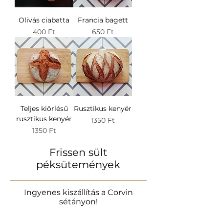
Olivás ciabatta
Francia bagett
Ár
Ár
400 Ft
650 Ft
Teljes kiörlésű
Rusztikus kenyér
rusztikus kenyér
Ár
1350 Ft
Ár
1350 Ft
Frissen sült
péksütemények
Ingyenes kiszállítás a Corvin
sétányon!