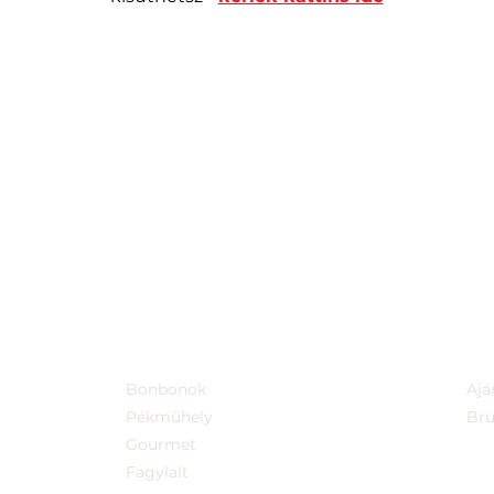
Bonbonok
Ajá
Pékműhely
Br
Gourmet
Fagylalt