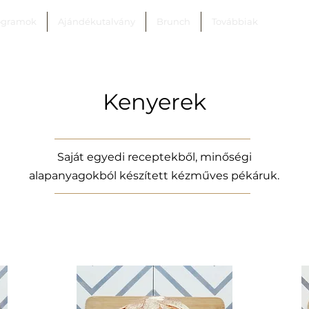
ogramok
Ajándékutalvány
Brunch
Továbbiak
Kenyerek
Saját egyedi receptekből, minőségi
alapanyagokból készített kézműves pékáruk.