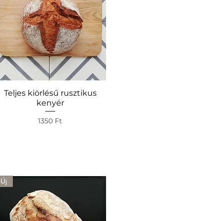
Teljes kiörlésű rusztikus
Gyorsnézet
kenyér
Ár
1350 Ft
Új