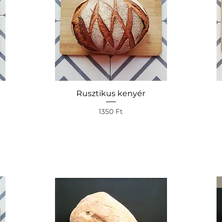
ű
Rusztikus kenyér
Gyorsnézet
Ár
1350 Ft