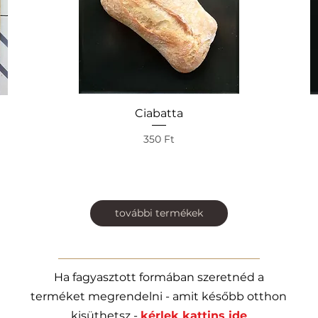
Ciabatta
Gyorsnézet
Ár
350 Ft
további termékek
Ha fagyasztott formában szeretnéd a
terméket megrendelni - amit később otthon
kisüthetsz -
kérlek kattins ide