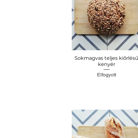
Sokmagvas teljes kiőrlés
Gyorsnézet
kenyér
Elfogyott