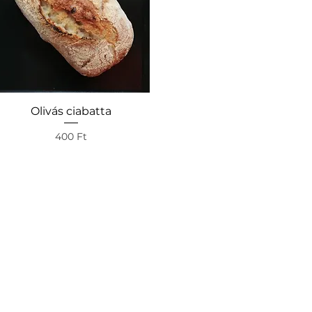
Olivás ciabatta
Gyorsnézet
Ár
400 Ft