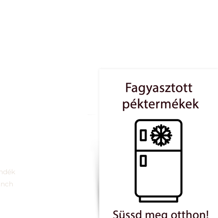
ndék
unch