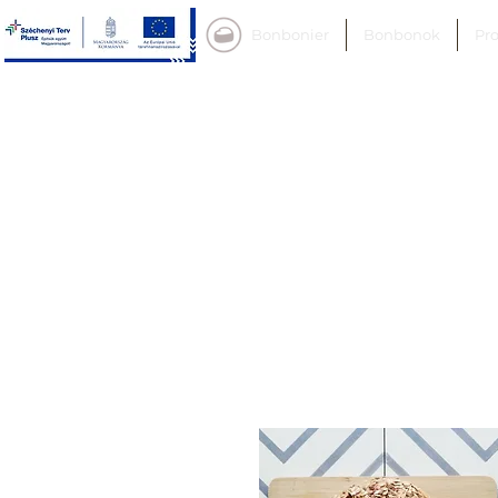
Bonbonier
Bonbonok
Pr