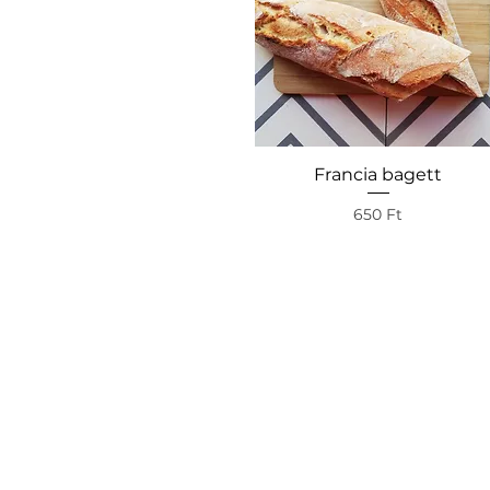
Francia bagett
Gyorsnézet
Ár
650 Ft