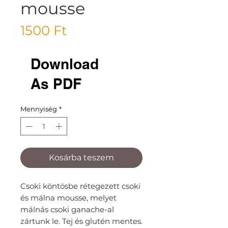
mousse
Ár
1500 Ft
Download
As PDF
Mennyiség
*
Kosárba teszem
Csoki köntösbe rétegezett csoki
és málna mousse, melyet
málnás csoki ganache-al
zártunk le. Tej és glutén mentes.