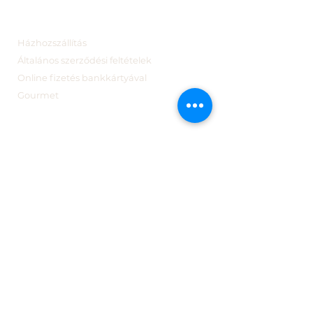
Házhozszállítás
Általános szerződési feltételek
Online fizetés bankkártyával
Gourmet
Webshop
Bonbonok
Pékműhely
Ajándék
Brunch
Fagylalt
Kapcsolat
B2B
Impresszum