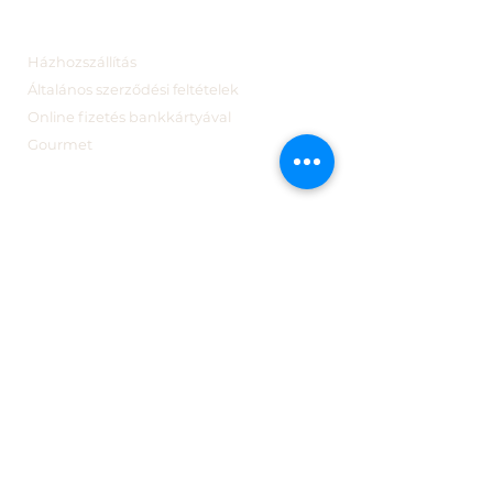
Házhozszállítás
Általános szerződési feltételek
Online fizetés bankkártyával
Gourmet
Webshop
Bonbonok
Pékműhely
Ajándék
Brunch
Fagylalt
Kapcsolat
B2B
Impresszum