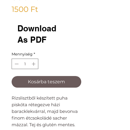
Ár
1500 Ft
Download
As PDF
Mennyiség
*
Kosárba teszem
Rizslisztből készített puha
piskóta rétegezve házi
baracklekvárral, majd bevonva
finom étcsokoládé sacher
mázzal. Tej és glutén mentes.