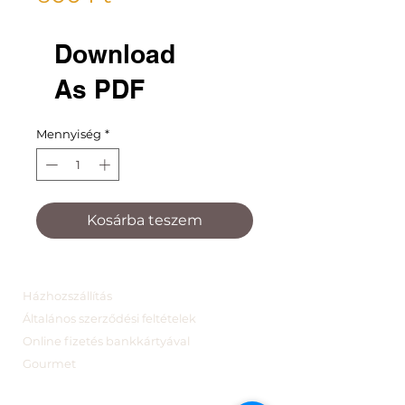
Download
As PDF
Mennyiség
*
Kosárba teszem
Házhozszállítás
Általános szerződési feltételek
Online fizetés bankkártyával
Gourmet