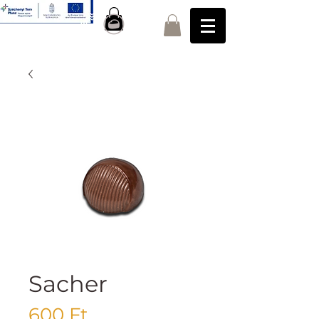
Sacher
Ár
600 Ft