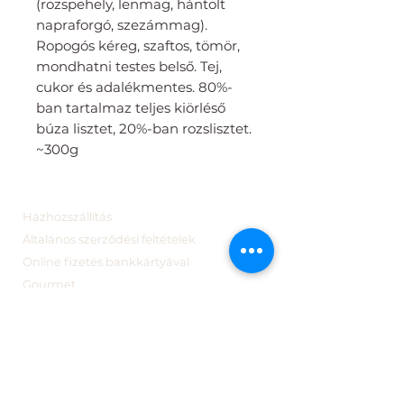
(rozspehely, lenmag, hántolt
napraforgó, szezámmag).
Ropogós kéreg, szaftos, tömör,
mondhatni testes belső. Tej,
cukor és adalékmentes. 80%-
ban tartalmaz teljes kiörléső
búza lisztet, 20%-ban rozslisztet.
~300g
Házhozszállítás
Általános szerződési feltételek
Online fizetés bankkártyával
Gourmet
Webshop
Bonbonok
Pékműhely