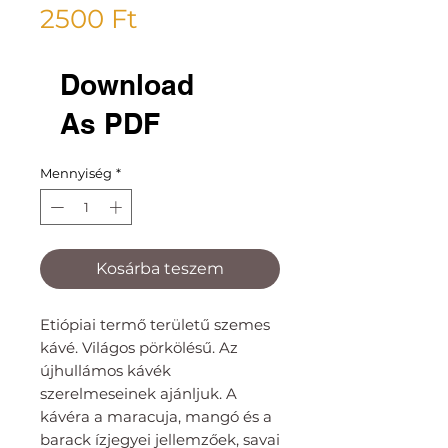
Ár
2500 Ft
Download
As PDF
Mennyiség
*
Kosárba teszem
Etiópiai termő területű szemes
kávé. Világos pörkölésű. Az
újhullámos kávék
szerelmeseinek ajánljuk. A
kávéra a maracuja, mangó és a
barack ízjegyei jellemzőek, savai