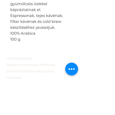
gyümölcsös ízekkel
kápráztatnak el.
Espressonak, tejes kávénak,
filter kávénak és cold brew
készítéséhez javasoljuk.
100% Arabica
100 g
Házhozszállítás
Általános szerződési feltételek
Online fizetés bankkártyával
Gourmet
Webshop
Bonbonok
Pékműhely