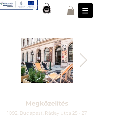
Megközelítés
1092, Budapest, Ráday utca 25 - 27