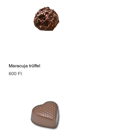
Maracuja trüffel
Ár
600 Ft