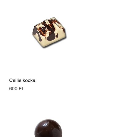
Csilis kocka
Ár
600 Ft