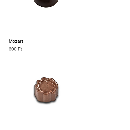
Mozart
Ár
600 Ft