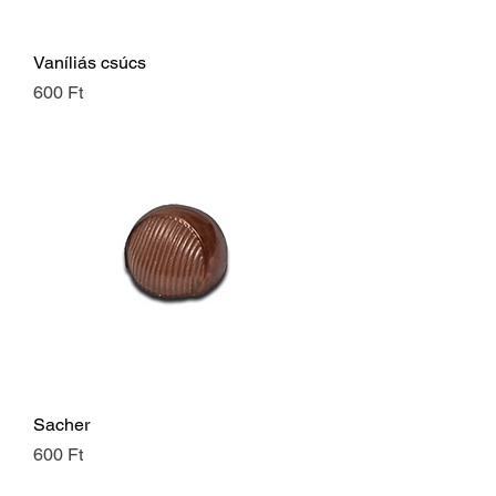
Vaníliás csúcs
Ár
600 Ft
Sacher
Ár
600 Ft