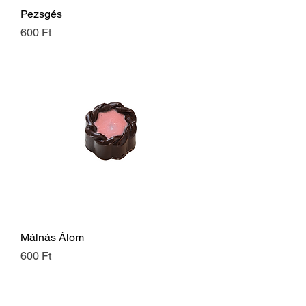
Pezsgés
Ár
600 Ft
Málnás Álom
Ár
600 Ft