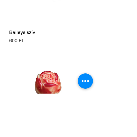
Baileys szív
Ár
600 Ft
Rosé Fröccs